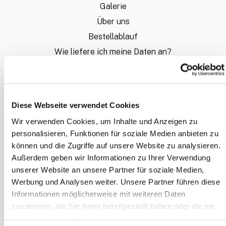
Galerie
Über uns
Bestellablauf
Wie liefere ich meine Daten an?
Sie möchten ein individuelles Angebot?
FAQ - Häufig gestellte Fragen
Mein Konto
Diese Webseite verwendet Cookies
Wir verwenden Cookies, um Inhalte und Anzeigen zu
personalisieren, Funktionen für soziale Medien anbieten zu
INFORMATION
können und die Zugriffe auf unsere Website zu analysieren.
Zahlungsarten
Außerdem geben wir Informationen zu Ihrer Verwendung
Allgemeine Geschäftsbedingungen
unserer Website an unsere Partner für soziale Medien,
Widerrufsrecht
Werbung und Analysen weiter. Unsere Partner führen diese
Informationen möglicherweise mit weiteren Daten
Datenschutz
zusammen, die Sie ihnen bereitgestellt haben oder die sie
Disclaimer
im Rahmen Ihrer Nutzung der Dienste gesammelt haben.