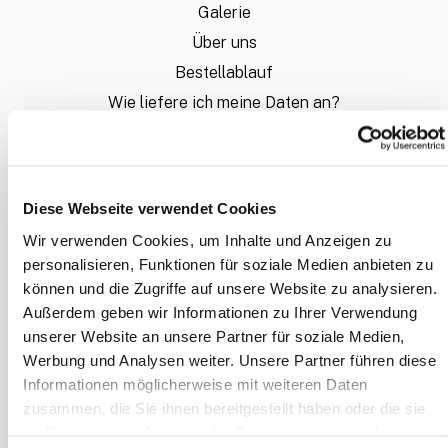
Galerie
Über uns
Bestellablauf
Wie liefere ich meine Daten an?
Sie möchten ein individuelles Angebot?
FAQ - Häufig gestellte Fragen
Mein Konto
Diese Webseite verwendet Cookies
Wir verwenden Cookies, um Inhalte und Anzeigen zu
personalisieren, Funktionen für soziale Medien anbieten zu
INFORMATION
können und die Zugriffe auf unsere Website zu analysieren.
Zahlungsarten
Außerdem geben wir Informationen zu Ihrer Verwendung
Allgemeine Geschäftsbedingungen
unserer Website an unsere Partner für soziale Medien,
Widerrufsrecht
Werbung und Analysen weiter. Unsere Partner führen diese
Informationen möglicherweise mit weiteren Daten
Datenschutz
zusammen, die Sie ihnen bereitgestellt haben oder die sie
Disclaimer
im Rahmen Ihrer Nutzung der Dienste gesammelt haben.