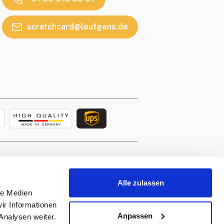
scratchcard@leufgens.de
fgens.de
rvice
apply.
Alle zulassen
le Medien
ir Informationen
Anpassen
Analysen weiter.