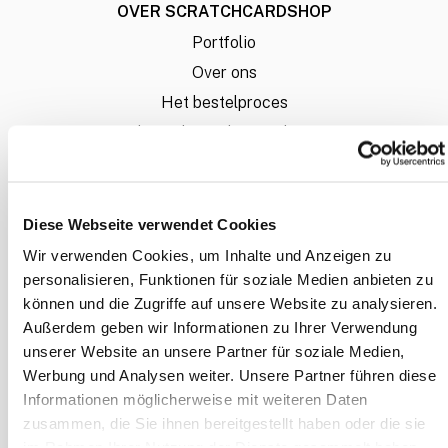
OVER SCRATCHCARDSHOP
Portfolio
Over ons
Het bestelproces
Hoe lever ik mijn bestanden aan?
Liever een offerte op maat?
FAQ - veel gestelde vragen
Laagste Prijsgarantie
Diese Webseite verwendet Cookies
Wir verwenden Cookies, um Inhalte und Anzeigen zu
Mijn account
personalisieren, Funktionen für soziale Medien anbieten zu
können und die Zugriffe auf unsere Website zu analysieren.
INFORMATIE
Außerdem geben wir Informationen zu Ihrer Verwendung
unserer Website an unsere Partner für soziale Medien,
Betaalwijze
Werbung und Analysen weiter. Unsere Partner führen diese
Algemene voorwaarden
Informationen möglicherweise mit weiteren Daten
Herroepingsrecht
zusammen, die Sie ihnen bereitgestellt haben oder die sie
im Rahmen Ihrer Nutzung der Dienste gesammelt haben.