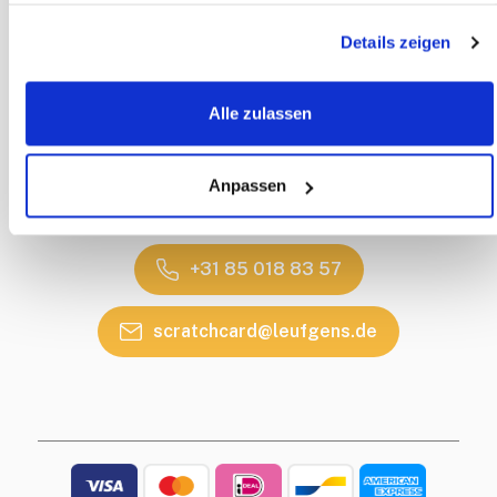
Privacy Policy
Disclaimer
Details zeigen
Levering
Alle zulassen
CONTACT
Contactgegevens
Anpassen
Callback Service
Heeft u een vraag?
+31 85 018 83 57
scratchcard@leufgens.de