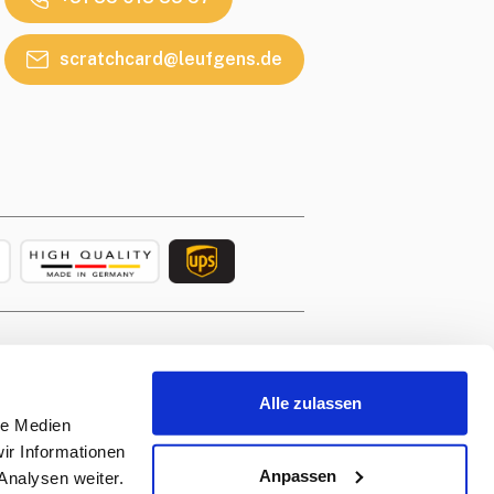
scratchcard@leufgens.de
fgens.de
rvice
apply.
Alle zulassen
le Medien
ir Informationen
Anpassen
Analysen weiter.