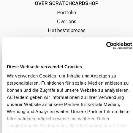
OVER SCRATCHCARDSHOP
Portfolio
Over ons
Het bestelproces
Hoe lever ik mijn bestanden aan?
Liever een offerte op maat?
FAQ - veel gestelde vragen
Laagste Prijsgarantie
Diese Webseite verwendet Cookies
Wir verwenden Cookies, um Inhalte und Anzeigen zu
Mijn account
personalisieren, Funktionen für soziale Medien anbieten zu
können und die Zugriffe auf unsere Website zu analysieren.
INFORMATIE
Außerdem geben wir Informationen zu Ihrer Verwendung
unserer Website an unsere Partner für soziale Medien,
Betaalwijze
Werbung und Analysen weiter. Unsere Partner führen diese
Algemene voorwaarden
Informationen möglicherweise mit weiteren Daten
Herroepingsrecht
zusammen, die Sie ihnen bereitgestellt haben oder die sie
im Rahmen Ihrer Nutzung der Dienste gesammelt haben.