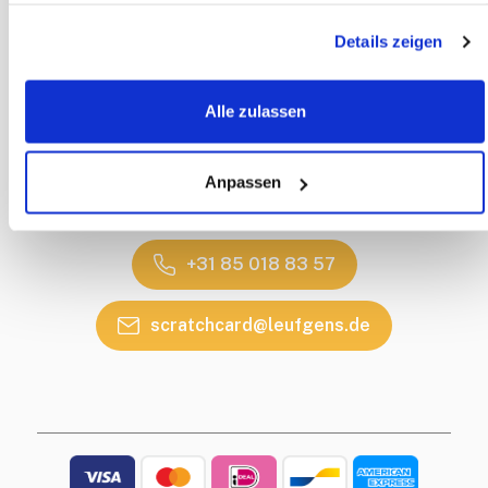
Privacy Policy
Disclaimer
Details zeigen
Levering
Alle zulassen
CONTACT
Contactgegevens
Anpassen
Callback Service
Heeft u een vraag?
+31 85 018 83 57
scratchcard@leufgens.de