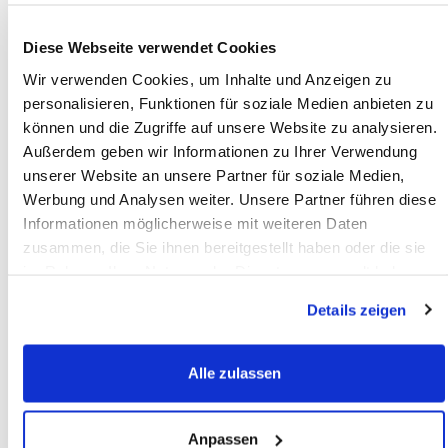
leads, nous veillons à ce que votre carte à gratter
attire l’attention, fonctionne correctement et
Diese Webseite verwendet Cookies
inspire confiance.
Wir verwenden Cookies, um Inhalte und Anzeigen zu
personalisieren, Funktionen für soziale Medien anbieten zu
können und die Zugriffe auf unsere Website zu analysieren.
Außerdem geben wir Informationen zu Ihrer Verwendung
unserer Website an unsere Partner für soziale Medien,
Werbung und Analysen weiter. Unsere Partner führen diese
Informationen möglicherweise mit weiteren Daten
zusammen, die Sie ihnen bereitgestellt haben oder die sie
im Rahmen Ihrer Nutzung der Dienste gesammelt haben.
Details zeigen
L’ensemble de notre gestion des couleurs, du
fichier numérique aux épreuves papier et écran,
Alle zulassen
du computer-to-plate à l’impression offset
feuilles, jusqu’à la mesure et l’évaluation des
Anpassen
couleurs, est standardisé et documenté dans le